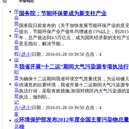
会
学会动态
学
国务院：节能环保要成为新支柱产业
会
简
国务院日前发布的《关于加快发展节能环保产业的意
介
提出，节能环保产业产值年均增速在15%以上，到2015
学
年，总产值达到4.5万亿元，成为国民经济新的支柱产
会
意见指出，解决节能...
章
程
[进入]
日期：2016-01-28 10:39:50 点击：4
业
务
我省开展“十二运”期间大气污染源专项执法行
职
责
为确保十二运期间我省环境空气质量优良，为运动健
会
供满意的比赛环境，我省开展十二运期间大气污染源
员
执法行动，采取有效措施,加强对辖区内大气污染源的
登
执法，做到职...
记
[进入]
日期：2016-01-28 10:39:50 点击：4
方
案
环境保护部发布2012年度全国主要污染物总
成
员
排